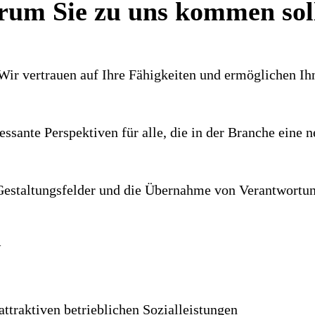
um Sie zu uns kommen sol
 Wir vertrauen auf Ihre Fähig­keiten und ermög­lichen I
es­sante Perspek­tiven für alle, die in der Branche ein
e­stal­tungs­felder und die Über­nahme von Ver­ant­wor­tun
N
ttraktiven betrieb­lichen Sozial­leistungen