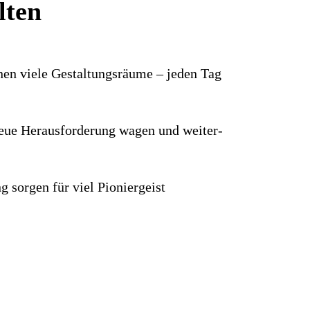
lten
hnen viele Gestaltungs­räume – jeden Tag
e neue Heraus­forderung wagen und weiter­
g sorgen für viel Pionier­geist