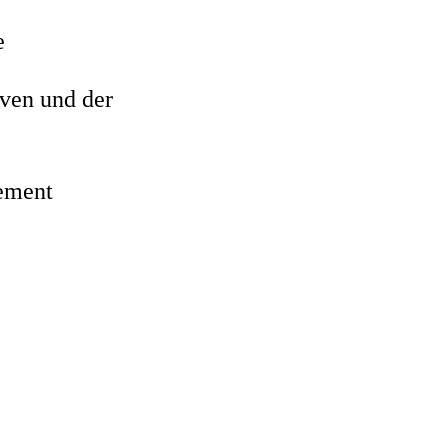
e
ven und der
Zement