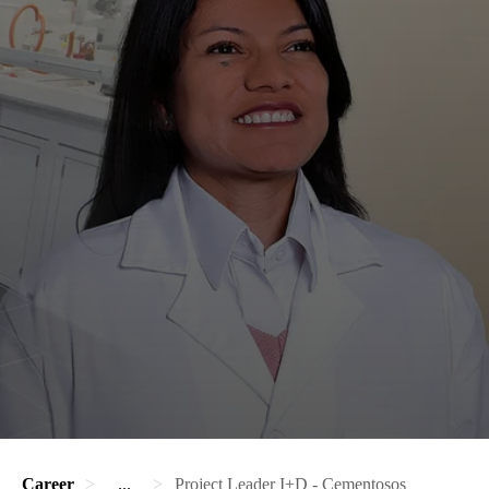
Career
...
Project Leader I+D - Cementosos