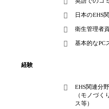
英語でのコ
日本のEHS
衛生管理者
基本的なPC
経験
EHS関連分
（モノづく
ス等）