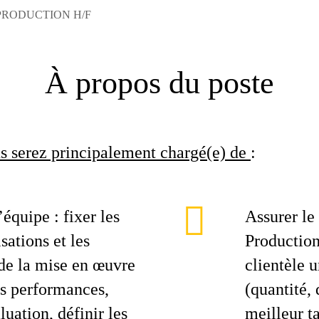
PRODUCTION H/F
À propos du poste
us serez principalement chargé(e) de
:
équipe : fixer les
Assurer le
isations et les
Production,
r de la mise en œuvre
clientèle 
es performances,
(quantité, 
luation, définir les
meilleur t