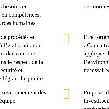
es besoins en
des normes
s en compétences,
ources humaines.
 de procédés et
Etre forte
 à l’élaboration du
: Connaitre
ns dans un souci
appliquer l
ns le respect de la
l’environn
écurité et
nécessaires
ilégiant la qualité.
é/ Environnement des
Proposer d
équipe
investisse