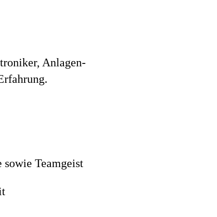
troniker, Anlagen-
Erfahrung.
se sowie Teamgeist
it