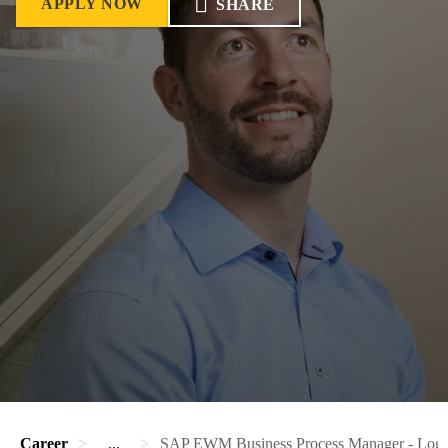
APPLY NOW
SHARE
Career
...
SAP EWM Business Process Manager - Logis