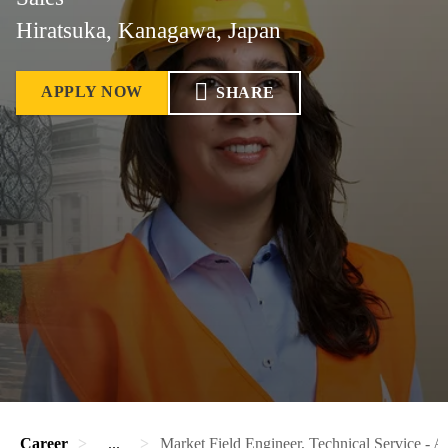
Hiratsuka, Kanagawa, Japan
APPLY NOW
SHARE
Career
...
Market Field Engineer, Technical Service - 