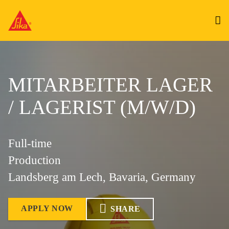
MITARBEITER LAGER
/ LAGERIST (M/W/D)
Full-time
Production
Landsberg am Lech, Bavaria, Germany
APPLY NOW
SHARE