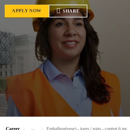
APPLY NOW
SHARE
Career
...
Emballeur(euse) - jours / soirs - contrat 6 moi