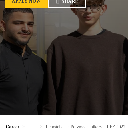
APPLY NOW
SHARE
Career
...
Lehrstelle als Polymechaniker/-in EFZ 2027